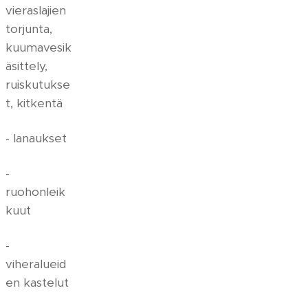
vieraslajien
torjunta,
kuumavesik
äsittely,
ruiskutukse
t, kitkentä
- lanaukset
-
ruohonleik
kuut
-
viheralueid
en kastelut