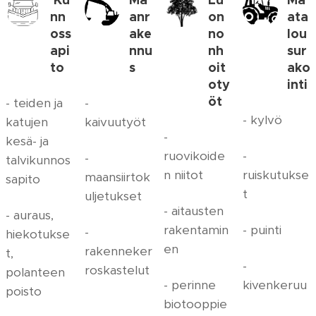
nn
anr
on
ata
oss
ake
no
lou
api
nnu
nh
sur
to
s
oit
ako
oty
inti
öt
- teiden ja
-
- kylvö
katujen
kaivuutyöt
-
kesä- ja
ruovikoide
-
-
talvikunnos
n niitot
ruiskutukse
maansiirtok
sapito
t
uljetukset
- aitausten
- auraus,
rakentamin
- puinti
-
hiekotukse
en
rakenneker
t,
-
roskastelut
polanteen
- perinne
kivenkeruu
poisto
biotooppie