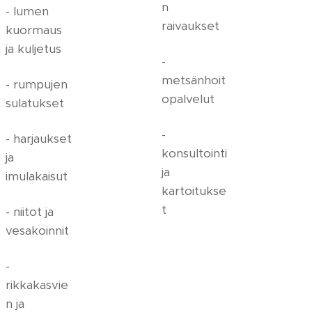
n
- lumen
raivaukset
kuormaus
ja kuljetus
-
metsänhoit
- rumpujen
opalvelut
sulatukset
-
- harjaukset
konsultointi
ja
ja
imulakaisut
kartoitukse
t
- niitot ja
vesakoinnit
-
rikkakasvie
n ja